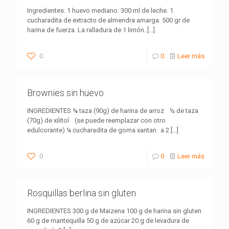
Ingredientes: 1 huevo mediano. 300 ml de leche. 1
cucharadita de extracto de almendra amarga. 500 gr de
harina de fuerza. La ralladura de 1 limón.
[…]
0
0
Leer más
Brownies sin huevo
INGREDIENTES ¾ taza (90g) de harina de arroz ½ de taza
(70g) de xilitol (se puede reemplazar con otro
edulcorante) ¼ cucharadita de goma xantan a 2
[…]
0
0
Leer más
Rosquillas berlina sin gluten
INGREDIENTES 300 g de Maizena 100 g de harina sin gluten
60 g de mantequilla 50 g de azúcar 20 g de levadura de