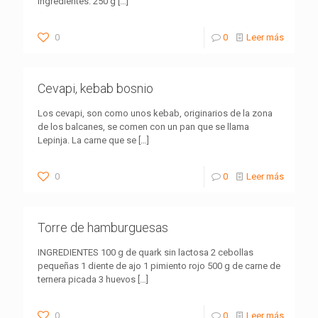
ingredientes: 250 g
[…]
0
0
Leer más
Cevapi, kebab bosnio
Los cevapi, son como unos kebab, originarios de la zona
de los balcanes, se comen con un pan que se llama
Lepinja. La carne que se
[…]
0
0
Leer más
Torre de hamburguesas
INGREDIENTES 100 g de quark sin lactosa 2 cebollas
pequeñas 1 diente de ajo 1 pimiento rojo 500 g de carne de
ternera picada 3 huevos
[…]
0
0
Leer más