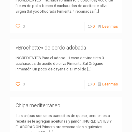
INGREDIENTES 1 lechuga romana (o 3 cogollos) 400 g de
filetes de pollo fresco 6 cucharadas de aceite de oliva
virgen Sal yodofluorada Pimienta 4 rebanadas
[…]
0
0
Leer más
«Brochette» de cerdo adobada
INGREDIENTES Para el adobo: 1 vaso de vino tinto 3
cucharadas de aceite de oliva Pimienta Sal Orégano
Pimentón Un poco de cayena o aji molido
[…]
0
0
Leer más
Chipa mediterráneo
Las chipas son unos panecitos de queso, pero en esta
receta se le agregan aceitunas y jamón. INGREDIENTES Y
ELABORACIÓN Primero procesamos los siguientes