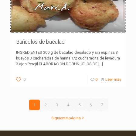
Buñuelos de bacalao
INGREDIENTES 300 g de bacalao desalado y sin espinas 3
huevos 3 cucharadas de harina 1/2 cucharadita de levadura
3 ajos Perejil ELABORACIÓN DE BUÑUELOS DE
[…]
0
0
Leer más
1
2
3
4
5
6
7
Siguiente página