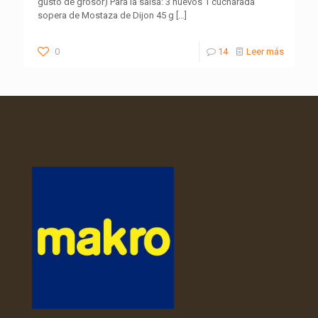
gusto de grosor) Para la salsa: 3 huevos 1 cucharada
sopera de Mostaza de Dijon 45 g
[…]
0
14
Leer más