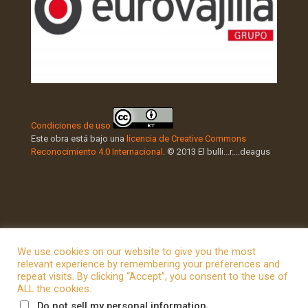
Condiciones de uso
Este obra está bajo una
licencia de Creative Commons
Reconocimiento 4.0 Internacional
. © 2013 El bulli...r....deagus
We use cookies on our website to give you the most
relevant experience by remembering your preferences and
repeat visits. By clicking “Accept”, you consent to the use of
© 2026 Betheme by
Muffin group
| All Rights Reserved |
ALL the cookies.
Powered by
WordPress
.
Do not sell my personal information