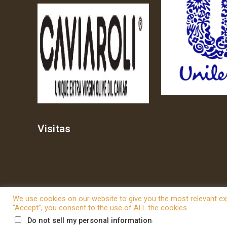
Visitas
We use cookies on our website to give you the most relevant exp
“Accept”, you consent to the use of ALL the cookies.
© 2026 Betheme by
Muffin group
| All Rights Reserved | P
.
Do not sell my personal information