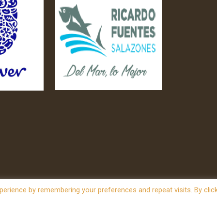
erience by remembering your preferences and repeat visits. By clic
owered by
WordPress