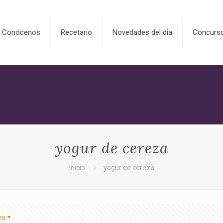
Conócenos
Recetario
Novedades del dia
Concurs
yogur de cereza
Inicio
yogur de cereza
es