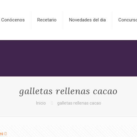
Conócenos
Recetario
Novedades del dia
Concurs
galletas rellenas cacao
Inicio
galletas rellenas cacao
es