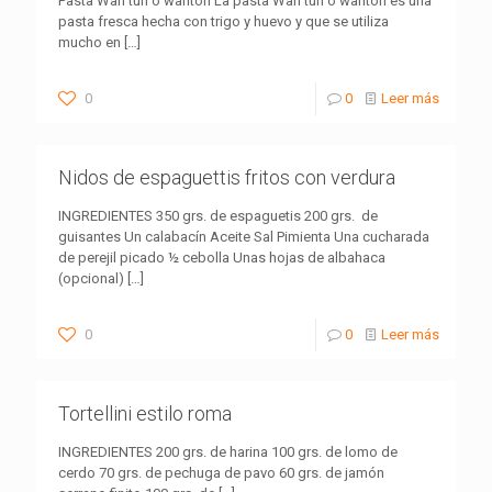
Pasta Wan tun o wanton La pasta Wan tun o wanton es una
pasta fresca hecha con trigo y huevo y que se utiliza
mucho en
[…]
0
0
Leer más
Nidos de espaguettis fritos con verdura
INGREDIENTES 350 grs. de espaguetis 200 grs. de
guisantes Un calabacín Aceite Sal Pimienta Una cucharada
de perejil picado ½ cebolla Unas hojas de albahaca
(opcional)
[…]
0
0
Leer más
Tortellini estilo roma
INGREDIENTES 200 grs. de harina 100 grs. de lomo de
cerdo 70 grs. de pechuga de pavo 60 grs. de jamón