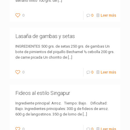
serrano finito 100 grs. de
[…]
0
0
Leer más
Lasaña de gambas y setas
INGREDIENTES 500 grs. de setas 250 grs. de gambas Un
bote de pimientos del piquillo Bechamel ½ cebolla 200 grs.
de carne picada Un chorrito de
[…]
0
0
Leer más
Fideos al estilo Singapur
Ingrediente principal: Arroz. Tiempo: Bajo. Dificultad:
Bajo. Ingredientes principales: 300 g de fideos de arroz.
600 g de langostinos. 350 g de lomo de
[…]
0
0
Leer más