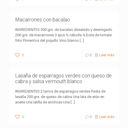
Macarrones con bacalao
INGREDIENTES 300 grs. de bacalao desalado y desmigado
200 grs. de macarrones 3 ajos ½ cebolla ½ bote de tomate
frito Pimientos del piquillo Vino blanco
[…]
0
0
Leer más
Lasaña de esparragos verdes con queso de
cabra y salsa vermouth blanco
INGREDIENTES 2 tarros de espárragos verdes Pasta de
lasaña 200 grs. de queso de cabra Una lata de atún en
aceite Una latilla de anchoas Una
[…]
0
0
Leer más