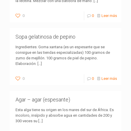
la lecitina. Mezclar con una batidora de mano.
[…]
0
0
Leer más
Sopa gelatinosa de pepino
Ingredientes: Goma xantana (es un espesante que se
consigue en las tiendas especializadas) 100 gramos de
zumo de mejillón. 100 gramos de piel de pepino.
Elaboración:
[…]
0
0
Leer más
Agar – agar (espesante)
Esta alga tiene su origen en los mares del sur de África. Es
incoloro, insípido y absorbe agua en cantidades de 200 y
300 veces su
[…]