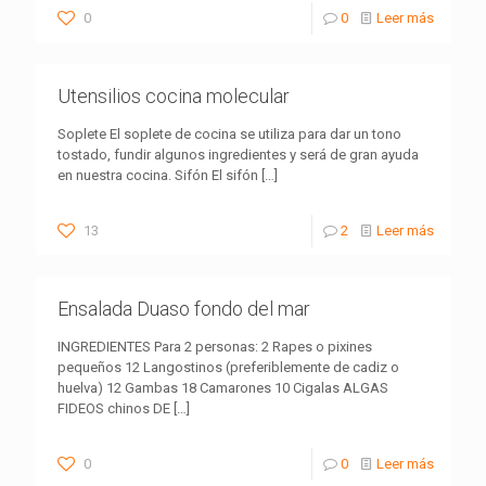
0
0
Leer más
Utensilios cocina molecular
Soplete El soplete de cocina se utiliza para dar un tono
tostado, fundir algunos ingredientes y será de gran ayuda
en nuestra cocina. Sifón El sifón
[…]
13
2
Leer más
Ensalada Duaso fondo del mar
INGREDIENTES Para 2 personas: 2 Rapes o pixines
pequeños 12 Langostinos (preferiblemente de cadiz o
huelva) 12 Gambas 18 Camarones 10 Cigalas ALGAS
FIDEOS chinos DE
[…]
0
0
Leer más