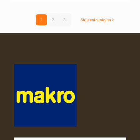
1
2
3
Siguiente página