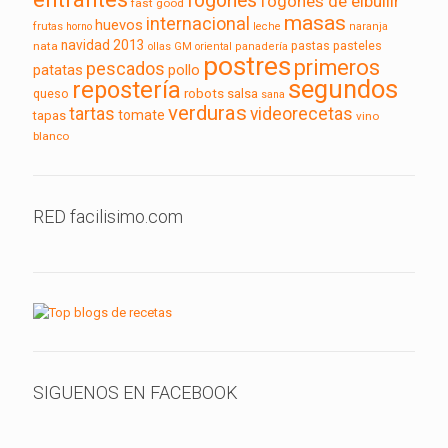
fogones
fogones de elbullir
fast good
masas
internacional
huevos
frutas
horno
leche
naranja
navidad 2013
pasteles
nata
pastas
ollas GM
oriental
panadería
postres
primeros
pescados
pollo
patatas
segundos
repostería
robots
queso
salsa
sana
verduras
tartas
videorecetas
tomate
tapas
vino
blanco
RED facilisimo.com
SIGUENOS EN FACEBOOK