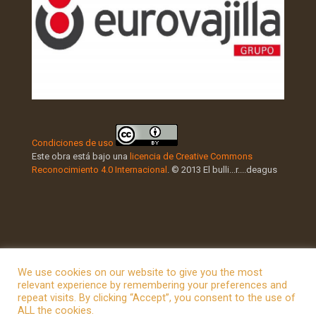
Condiciones de uso
Este obra está bajo una
licencia de Creative Commons
Reconocimiento 4.0 Internacional
. © 2013 El bulli...r....deagus
We use cookies on our website to give you the most
relevant experience by remembering your preferences and
repeat visits. By clicking “Accept”, you consent to the use of
© 2026 Betheme by
Muffin group
| All Rights Reserved |
ALL the cookies.