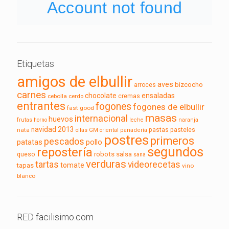
Etiquetas
amigos de elbullir
aves
bizcocho
arroces
carnes
chocolate
ensaladas
cebolla
cerdo
cremas
entrantes
fogones
fogones de elbullir
fast good
masas
internacional
huevos
frutas
horno
leche
naranja
navidad 2013
pasteles
nata
pastas
ollas GM
oriental
panadería
postres
primeros
pescados
pollo
patatas
segundos
repostería
robots
queso
salsa
sana
verduras
tartas
videorecetas
tomate
tapas
vino
blanco
RED facilisimo.com