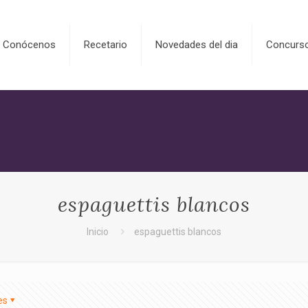
Conócenos
Recetario
Novedades del dia
Concurs
espaguettis blancos
Inicio
espaguettis blancos
es