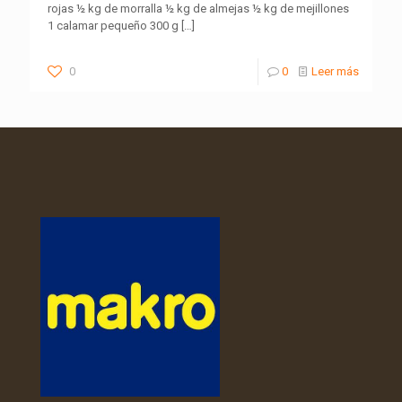
rojas ½ kg de morralla ½ kg de almejas ½ kg de mejillones
1 calamar pequeño 300 g
[…]
0
0
Leer más