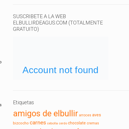
SUSCRIBETE A LA WEB
ELBULLIRDEAGUS.COM (TOTALMENTE
GRATUITO)
o
Etiquetas
s
amigos de elbullir
aves
arroces
carnes
chocolate
bizcocho
cebolla
cerdo
cremas