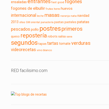
entrantes
fogones
ensaladas
fast good
fogones de elbullir
huevos
frutas
horno
masas
internacional
navidad
nata
leche
naranja
2013
patatas
pasteles
pastas
ollas GM
oriental
panadería
postres
primeros
pescados
pollo
repostería
robots
queso
salsa
sana
segundos
verduras
tartas
tomate
tapas
videorecetas
vino blanco
RED facilisimo.com