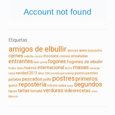
Etiquetas
amigos de elbullir
aves
bizcocho
arroces
carnes
chocolate
ensaladas
cebolla
cerdo
cremas
entrantes
fogones
fogones de elbullir
fast good
masas
internacional
huevos
frutas
horno
leche
naranja
navidad 2013
pasteles
nata
pastas
ollas GM
oriental
panadería
postres
primeros
pescados
pollo
patatas
segundos
repostería
robots
queso
salsa
sana
verduras
tartas
videorecetas
tomate
tapas
vino
blanco