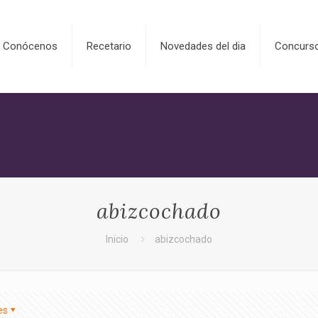
Conócenos
Recetario
Novedades del dia
Concurs
abizcochado
Inicio
abizcochado
es