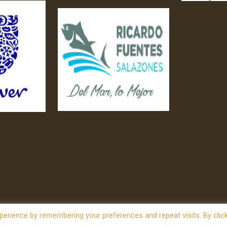
erience by remembering your preferences and repeat visits. By clic
owered by
WordPress