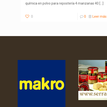
química en polvo para repostería 4 manzanas 40
[…]
0
0
Leer más