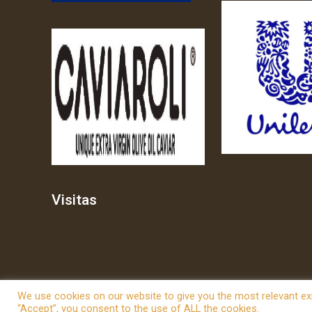
Visitas
We use cookies on our website to give you the most relevant exp
“Accept”, you consent to the use of ALL the cookies.
© 2026 Betheme by
Muffin group
| All Rights Reserved | P