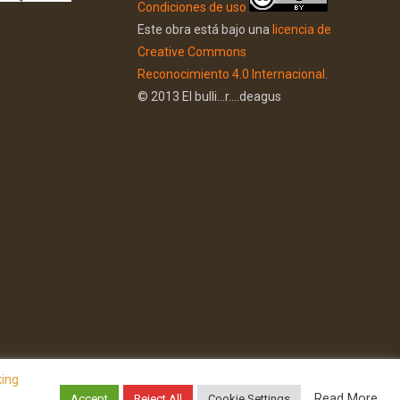
Condiciones de uso
Este obra está bajo una
licencia de
Creative Commons
Reconocimiento 4.0 Internacional
.
© 2013 El bulli...r....deagus
king
Read More
Accept
Reject All
Cookie Settings