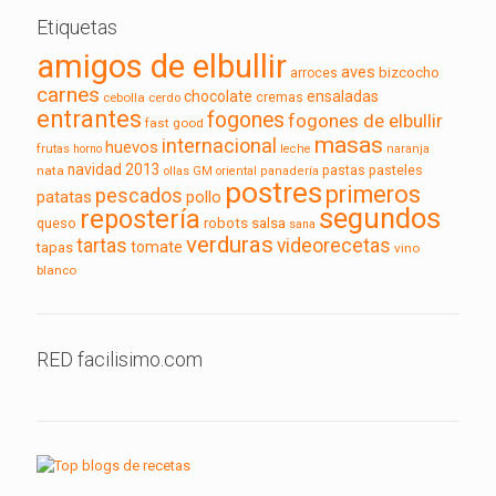
Etiquetas
amigos de elbullir
aves
bizcocho
arroces
carnes
chocolate
ensaladas
cebolla
cerdo
cremas
entrantes
fogones
fogones de elbullir
fast good
masas
internacional
huevos
frutas
horno
leche
naranja
navidad 2013
pasteles
nata
pastas
ollas GM
oriental
panadería
postres
primeros
pescados
pollo
patatas
segundos
repostería
robots
queso
salsa
sana
verduras
tartas
videorecetas
tomate
tapas
vino
blanco
RED facilisimo.com