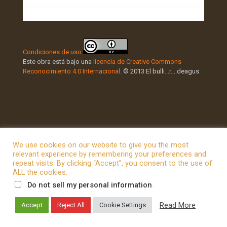
Condiciones de uso
Este obra está bajo una
licencia de Creative Commons
Reconocimiento 4.0 Internacional
. © 2013 El bulli...r....deagus
We use cookies on our website to give you the most
relevant experience by remembering your preferences and
repeat visits. By clicking “Accept”, you consent to the use of
© 2026 Betheme by
Muffin group
| All Rights Reserved |
ALL the cookies.
Powered by
WordPress
.
Do not sell my personal information
Read More
Accept
Reject All
Cookie Settings