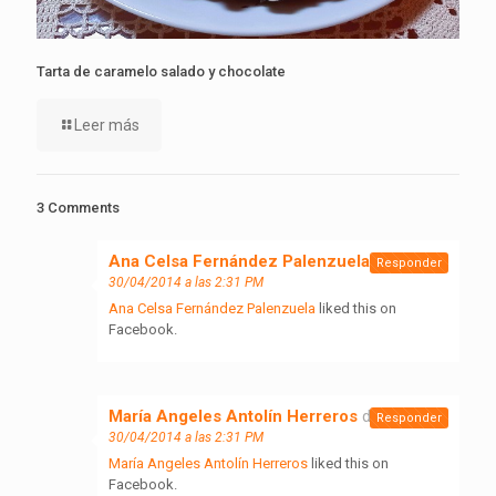
Tarta de caramelo salado y chocolate
Leer más
3 Comments
Ana Celsa Fernández Palenzuela
dice:
Responder
30/04/2014 a las 2:31 PM
Ana Celsa Fernández Palenzuela
liked this on
Facebook.
María Angeles Antolín Herreros
dice:
Responder
30/04/2014 a las 2:31 PM
María Angeles Antolín Herreros
liked this on
Facebook.