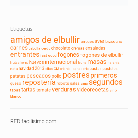
Etiquetas
amigos de elbullir
aves
bizcocho
arroces
carnes
chocolate
ensaladas
cebolla
cerdo
cremas
entrantes
fogones
fogones de elbullir
fast good
masas
internacional
huevos
frutas
horno
leche
naranja
navidad 2013
pasteles
nata
pastas
ollas GM
oriental
panadería
postres
primeros
pescados
pollo
patatas
segundos
repostería
robots
queso
salsa
sana
verduras
tartas
videorecetas
tomate
tapas
vino
blanco
RED facilisimo.com