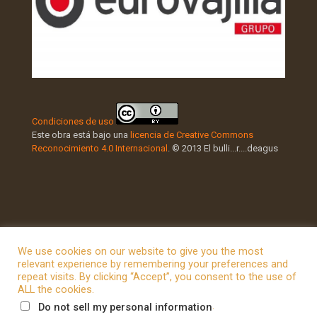
Condiciones de uso
Este obra está bajo una
licencia de Creative Commons
Reconocimiento 4.0 Internacional
. © 2013 El bulli...r....deagus
We use cookies on our website to give you the most
relevant experience by remembering your preferences and
repeat visits. By clicking “Accept”, you consent to the use of
© 2026 Betheme by
Muffin group
| All Rights Reserved |
ALL the cookies.
Powered by
WordPress
.
Do not sell my personal information