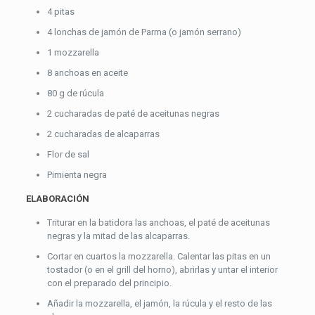
4 pitas
4 lonchas de jamón de Parma (o jamón serrano)
1 mozzarella
8 anchoas en aceite
80 g de rúcula
2 cucharadas de paté de aceitunas negras
2 cucharadas de alcaparras
Flor de sal
Pimienta negra
ELABORACIÓN
Triturar en la batidora las anchoas, el paté de aceitunas
negras y la mitad de las alcaparras.
Cortar en cuartos la mozzarella. Calentar las pitas en un
tostador (o en el grill del horno), abrirlas y untar el interior
con el preparado del principio.
Añadir la mozzarella, el jamón, la rúcula y el resto de las