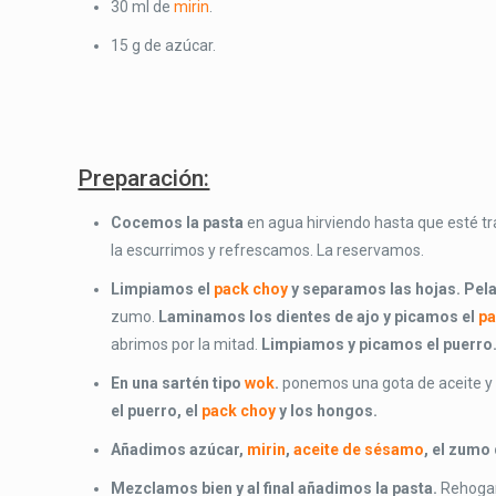
30 ml de
mirin
.
15 g de azúcar.
Preparación:
Cocemos la pasta
en agua hirviendo hasta que esté tra
la escurrimos y refrescamos. La reservamos.
Limpiamos el
pack choy
y separamos las hojas. Pel
zumo.
Laminamos los dientes de ajo y picamos el
pa
abrimos por la mitad.
Limpiamos y picamos el puerro
En una sartén tipo
wok
.
ponemos una gota de aceite y
el puerro, el
pack choy
y los hongos.
Añadimos azúcar,
mirin
,
aceite de sésamo
, el zum
Mezclamos bien y al final añadimos la pasta.
Rehoga