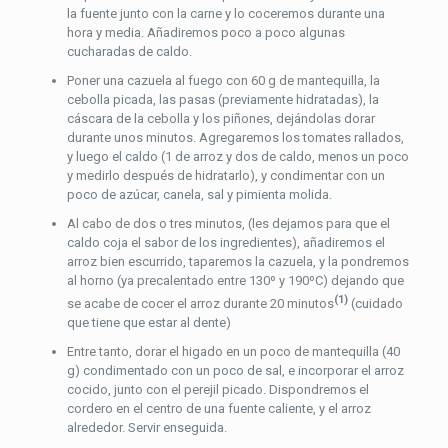
la fuente junto con la carne y lo coceremos durante una
hora y media. Añadiremos poco a poco algunas
cucharadas de caldo.
Poner una cazuela al fuego con 60 g de mantequilla, la
cebolla picada, las pasas (previamente hidratadas), la
cáscara de la cebolla y los piñones, dejándolas dorar
durante unos minutos. Agregaremos los tomates rallados,
y luego el caldo (1 de arroz y dos de caldo, menos un poco
y medirlo después de hidratarlo), y condimentar con un
poco de azúcar, canela, sal y pimienta molida.
Al cabo de dos o tres minutos, (les dejamos para que el
caldo coja el sabor de los ingredientes), añadiremos el
arroz bien escurrido, taparemos la cazuela, y la pondremos
al horno (ya precalentado entre 130º y 190ºC) dejando que
(1)
se acabe de cocer el arroz durante 20 minutos
(cuidado
que tiene que estar al dente)
Entre tanto, dorar el higado en un poco de mantequilla (40
g) condimentado con un poco de sal, e incorporar el arroz
cocido, junto con el perejil picado. Dispondremos el
cordero en el centro de una fuente caliente, y el arroz
alrededor. Servir enseguida.