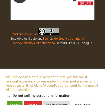
Condiciones de uso
Este obra está bajo una
licencia de Creative Commons
Reconocimiento 4.0 Internacional
. © 2013 El bulli...r....deagus
We use cookies on our website to give you the most
relevant experience by remembering your preferences and
repeat visits. By clicking “Accept”, you consent to the use of
© 2026 Betheme by
Muffin group
| All Rights Reserved |
ALL the cookies.
Powered by
WordPress
.
Do not sell my personal information
Read More
Accept
Reject All
Cookie Settings