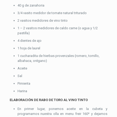
40 g de zanahoria
3/4 vasito medidor de tomate natural triturado
2 vasitos medidores de vino tinto
1 – 2 vasitos medidores de caldo carne (o agua y 1/2
pastilla)
4 dientes de ajo
1 hoja de laurel
1 cucharadita de hierbas provenzales (romero, tomillo,
albahaca, orégano)
Aceite
Sal
Pimienta
Harina
ELABORACIÓN DE RABO DE TORO AL VINO TINTO
En primer lugar, ponemos aceite en la cubeta y
programamos nuestra olla en menu freir 160º y dejamos