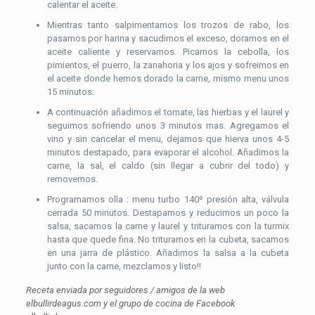
calentar el aceite.
Mientras tanto salpimentamos los trozos de rabo, los
pasamos por harina y sacudimos el exceso, doramos en el
aceite caliente y reservamos. Picamos la cebolla, los
pimientos, el puerro, la zanahoria y los ajos y sofreimos en
el aceite donde hemos dorado la carne, mismo menu unos
15 minutos.
A continuación añadimos el tomate, las hierbas y el laurel y
seguimos sofriendo unos 3 minutos mas. Agregamos el
vino y sin cancelar el menu, dejamos que hierva unos 4-5
minutos destapado, para evaporar el alcohol. Añadimos la
carne, la sal, el caldo (sin llegar a cubrir del todo) y
removemos.
Programamos olla : menu turbo 140º presión alta, válvula
cerrada 50 minutos. Destapamos y reducimos un poco la
salsa, sacamos la carne y laurel y trituramos con la turmix
hasta que quede fina. No trituramos en la cubeta, sacamos
en una jarra de plástico. Añadimos la salsa a la cubeta
junto con la carne, mezclamos y listo!!
Receta enviada por seguidores / amigos de la web
elbullirdeagus.com y el grupo de cocina de Facebook