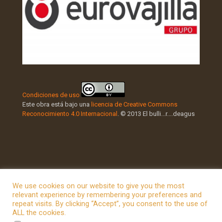
Condiciones de uso
Este obra está bajo una
licencia de Creative Commons
Reconocimiento 4.0 Internacional
. © 2013 El bulli...r....deagus
We use cookies on our website to give you the most
relevant experience by remembering your preferences and
repeat visits. By clicking “Accept”, you consent to the use of
© 2026 Betheme by
Muffin group
| All Rights Reserved |
ALL the cookies.
Powered by
WordPress