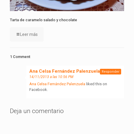
Tarta de caramelo salado y chocolate
Leer más
1 Comment
Ana Celsa Fernández Palenzuela
dice:
Responder
14/11/2013 a las 10:56 PM
Ana Celsa Fernández Palenzuela
liked this on
Facebook.
Deja un comentario