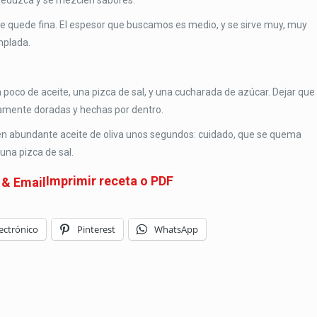
e reduzca y se mezclen sabores.
ue quede fina. El espesor que buscamos es medio, y se sirve muy, muy
mplada.
n poco de aceite, una pizca de sal, y una cucharada de azúcar. Dejar que
ramente doradas y hechas por dentro.
ír en abundante aceite de oliva unos segundos: cuidado, que se quema
 una pizca de sal.
Imprimir receta o PDF
ectrónico
Pinterest
WhatsApp