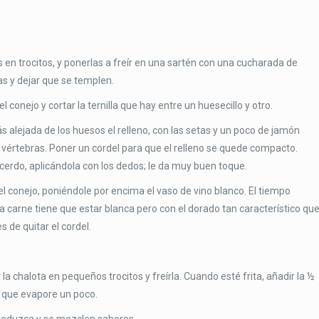
s en trocitos, y ponerlas a freír en una sartén con una cucharada de
as y dejar que se templen.
el conejo y cortar la ternilla que hay entre un huesecillo y otro.
más alejada de los huesos el relleno, con las setas y un poco de jamón
as vértebras. Poner un cordel para que el relleno se quede compacto.
cerdo, aplicándola con los dedos; le da muy buen toque.
 el conejo, poniéndole por encima el vaso de vino blanco. El tiempo
carne tiene que estar blanca pero con el dorado tan característico qu
 de quitar el cordel.
la chalota en pequeños trocitos y freírla. Cuando esté frita, añadir la ½
r que evapore un poco.