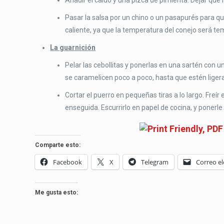
Añadir el caldo y una pizca de pimienta. Dejar qu
Pasar la salsa por un chino o un pasapurés para q
caliente, ya que la temperatura del conejo será te
La guarnición
Pelar las cebollitas y ponerlas en una sartén con u
se caramelicen poco a poco, hasta que estén lige
Cortar el puerro en pequeñas tiras a lo largo. Fre
enseguida. Escurrirlo en papel de cocina, y ponerle
Comparte esto:
Facebook
X
Telegram
Correo el
Me gusta esto: