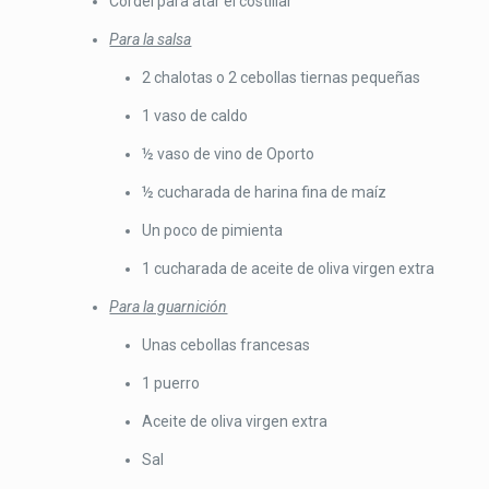
Cordel para atar el costillar
Para la salsa
2 chalotas o 2 cebollas tiernas pequeñas
1 vaso de caldo
½ vaso de vino de Oporto
½ cucharada de harina fina de maíz
Un poco de pimienta
1 cucharada de aceite de oliva virgen extra
Para la guarnición
Unas cebollas francesas
1 puerro
Aceite de oliva virgen extra
Sal