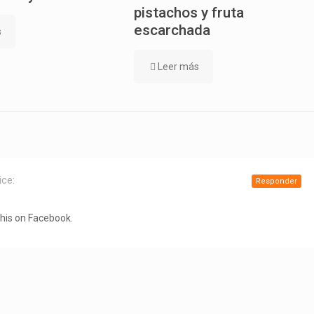
pistachos y fruta
escarchada
s
Leer más
ice:
Responder
this on Facebook.