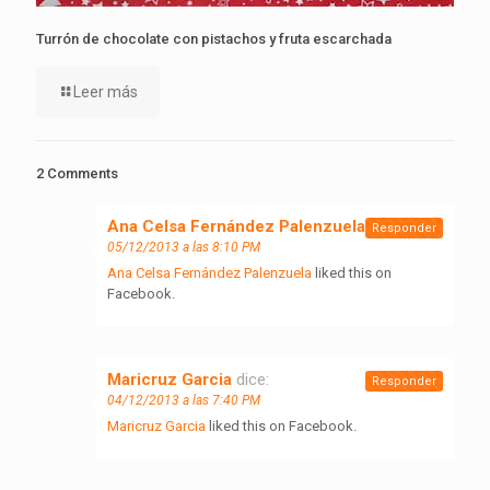
Turrón de chocolate con pistachos y fruta escarchada
Leer más
2 Comments
Ana Celsa Fernández Palenzuela
dice:
Responder
05/12/2013 a las 8:10 PM
Ana Celsa Fernández Palenzuela
liked this on
Facebook.
Maricruz Garcia
dice:
Responder
04/12/2013 a las 7:40 PM
Maricruz Garcia
liked this on Facebook.