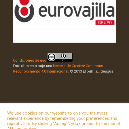
Condiciones de uso
Este obra está bajo una
licencia de Creative Commons
Reconocimiento 4.0 Internacional
. © 2013 El bulli...r....deagus
We use cookies on our website to give you the most
relevant experience by remembering your preferences and
repeat visits. By clicking “Accept”, you consent to the use of
© 2026 Betheme by
Muffin group
| All Rights Reserved |
ALL the cookies.