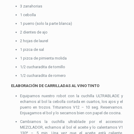
3 zanahorias
1 cebolla
1 puerro (solo la parte blanca)
2 dientes de ajo
2 hojas de laurel
1 pizca de sal
1 pizca de pimienta molida
1/2 cucharadita de tomillo
1/2 cucharadita de romero
ELABORACIÓN DE CARRILLADAS AL VINO TINTO
Equipamos nuestro robot con la cuchilla ULTRABLADE y
echamos al bol la cebolla cortada en cuartos, los ajos y el
puerro en trozos. Trituramos V12 – 10 seg. Reservamos.
Enjuagamos el bol y lo secamos bien con papel de cocina.
Cambiamos la cuchilla ultrablade por el accesorio
MEZCLADOR, echamos al bol el aceite y lo calentamos V1
130º – 5 min. Una vez que el aceite està caliente,