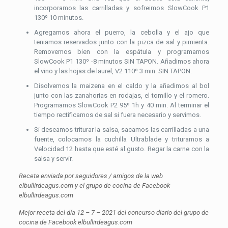
incorporamos las carrilladas y sofreimos SlowCook P1
130º 10 minutos.
Agregamos ahora el puerro, la cebolla y el ajo que
teniamos reservados junto con la pizca de sal y pimienta.
Removemos bien con la espátula y programamos
SlowCook P1 130º -8 minutos SIN TAPON. Añadimos ahora
el vino y las hojas de laurel, V2 110º 3 min. SIN TAPON.
Disolvemos la maizena en el caldo y la añadimos al bol
junto con las zanahorias en rodajas, el tomillo y el romero.
Programamos SlowCook P2 95º 1h y 40 min. Al terminar el
tiempo rectificamos de sal si fuera necesario y servimos.
Si deseamos triturar la salsa, sacamos las carrilladas a una
fuente, colocamos la cuchilla Ultrablade y trituramos a
Velocidad 12 hasta que esté al gusto. Regar la carne con la
salsa y servir.
Receta enviada por seguidores / amigos de la web
elbullirdeagus.com y el grupo de cocina de Facebook
elbullirdeagus.com
Mejor receta del día 12 – 7 – 2021 del concurso diario del grupo de
cocina de Facebook elbullirdeagus.com