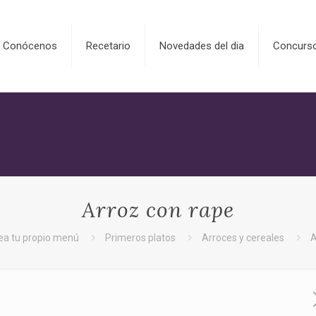
Conócenos
Recetario
Novedades del dia
Concurs
Arroz con rape
ea tu propio menú
Primeros platos
Arroces y cereales
A