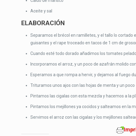
Caldo de marisco
Aceite y sal
ELABORACIÓN
Separamos el brécol en ramilletes, y el tallo lo cortad
guisantes y el rape troceado en tacos de 1 cm de gro
Cuando esté todo dorado añadimos los tomates pelado
Incorporamos el arroz, y un poco de azafrán molido con
Esperamos a que rompa a hervir, y dejamos al fuego d
Trituramos unos ajos con las hojas de menta y un poco 
Pintamos las cigalas con esta mezcla y hacemos a la pl
Pintamos los mejillones ya cocidos y salteamos en la mi
Servimos el arroz con las cigalas y los mejillones saltea
Impr