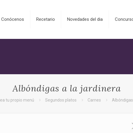
Conócenos
Recetario
Novedades del dia
Concurs
Albóndigas a la jardinera
ea tu propio menú
Segundos platos
Carnes
Albóndigas 