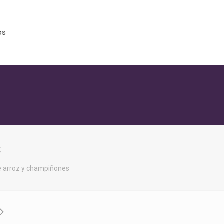
os
s
e arroz y champiñones