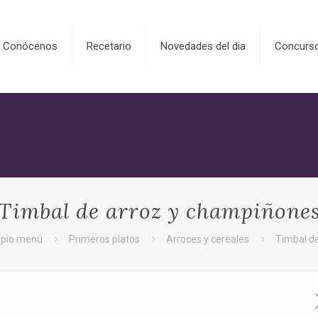
Conócenos
Recetario
Novedades del dia
Concurs
Timbal de arroz y champiñone
opio menú
Primeros platos
Arroces y cereales
Timbal d