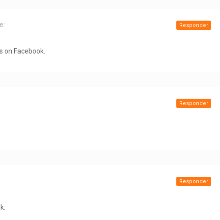
e:
Responder
is on Facebook.
Responder
Responder
k.