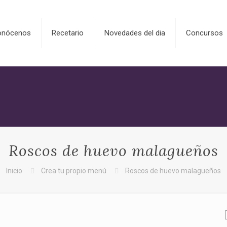
onócenos
Recetario
Novedades del dia
Concursos
Roscos de huevo malagueños
Inicio
Crea tu propio menú
Roscos de huevo malagueños