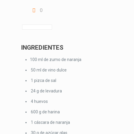
0
INGREDIENTES
100 ml de zumo de naranja
50 ml de vino dulce
1 pizca de sal
24 g de levadura
4 huevos
600 g de harina
1 cáscara de naranja
30 g de azúcar glas