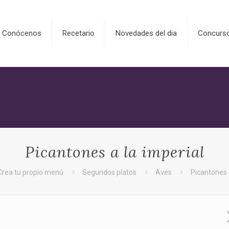
Conócenos
Recetario
Novedades del dia
Concurs
Picantones a la imperial
Crea tu propio menú
Segundos platos
Aves
Picantones a