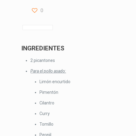
0
INGREDIENTES
2 picantones
Para el pollo asado:
Limón encurtido
Pimentón
Cilantro
Curry
Tomillo
Perejil