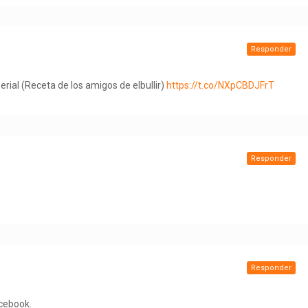
Responder
rial (Receta de los amigos de elbullir)
https://t.co/NXpCBDJFrT
Responder
Responder
acebook.