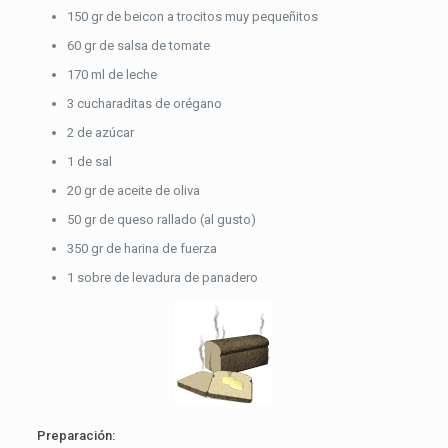
150 gr de beicon a trocitos muy pequeñitos
60 gr de salsa de tomate
170 ml de leche
3 cucharaditas de orégano
2 de azúcar
1 de sal
20 gr de aceite de oliva
50 gr de queso rallado (al gusto)
350 gr de harina de fuerza
1 sobre de levadura de panadero
Preparación: