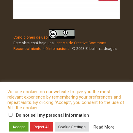
Condiciones de uso
Este obra está bajo una
licencia de Creative Commons
Reconocimiento 4.0 Internacional
. © 2013 El bulli...r....deagus
We use cookies on our website to give you the most
relevant experience by remembering your preferences and
repeat visits. By clicking “Accept”, you consent to the use of
© 2026 Betheme by
Muffin group
| All Rights Reserved |
ALL the cookies.
Powered by
WordPress
.
Do not sell my personal information
Read More
Accept
Reject All
Cookie Settings