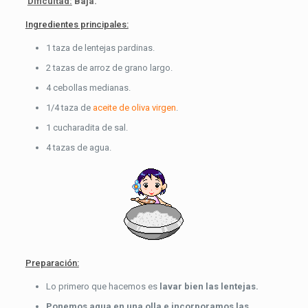
Dificultad:
Baja.
Ingredientes principales:
1 taza de lentejas pardinas.
2 tazas de arroz de grano largo.
4 cebollas medianas.
1/4 taza de
aceite de oliva virgen
.
1 cucharadita de sal.
4 tazas de agua.
Preparación:
Lo primero que hacemos es
lavar bien las lentejas.
Ponemos agua en una olla e incorporamos las