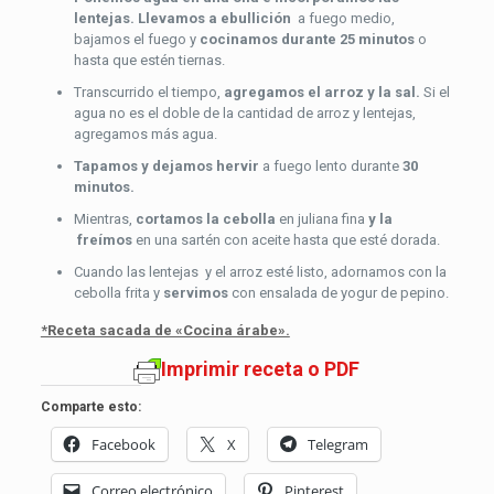
lentejas. Llevamos a ebullición
a fuego medio,
bajamos el fuego y
cocinamos durante 25 minutos
o
hasta que estén tiernas.
Transcurrido el tiempo,
agregamos el arroz y la sal.
Si el
agua no es el doble de la cantidad de arroz y lentejas,
agregamos más agua.
Tapamos y dejamos hervir
a fuego lento durante
30
minutos.
Mientras,
cortamos la cebolla
en juliana fina
y la
freímos
en una sartén con aceite hasta que esté dorada.
Cuando las lentejas y el arroz esté listo, adornamos con la
cebolla frita y
servimos
con ensalada de yogur de pepino.
*Receta sacada de «Cocina árabe».
Imprimir receta o PDF
Comparte esto:
Facebook
X
Telegram
Correo electrónico
Pinterest