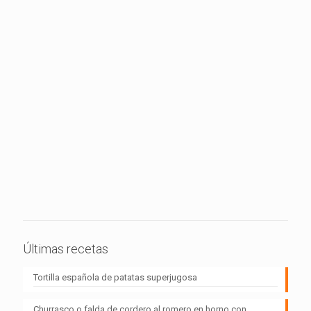
Últimas recetas
Tortilla española de patatas superjugosa
Churrasco o falda de cordero al romero en horno con