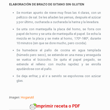
ELABORACIÓN DE BRAZO DE GITANO SIN GLUTEN
Se montan apunto de nieve muy finas las 4 claras, con un
pellizco de sal. Se les añaden las yemas, después el azúcar
y por último, cucharada a cucharada la harina y la levadura.
Se unta con mantequilla la placa del horno, se forra con
papel de horno y se unta de mantequilla el papel. Se echa la
mezcla en la placa y se mete al horno, 170º-180º, durante
10 minutos (sin que se dore mucho, pero cocida).
Se humedece el paño de cocina en agua templada
(húmedo pero seco), se extiende en una mesa y enseguida
se vuelca el bizcocho. Se quita el papel pegado, se
extiende el relleno con mucha rapidez y se enrolla
ayudándose con el paño.
Se deja enfriar, y al ir a servirlo se espolvorea con azúcar
glas.
Imagen:
Hogarutil
Imprimir receta o PDF