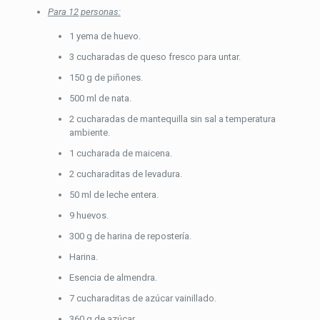
Para 12 personas:
1 yema de huevo.
3 cucharadas de queso fresco para untar.
150 g de piñones.
500 ml de nata.
2 cucharadas de mantequilla sin sal a temperatura
ambiente.
1 cucharada de maicena.
2 cucharaditas de levadura.
50 ml de leche entera.
9 huevos.
300 g de harina de repostería.
Harina.
Esencia de almendra.
7 cucharaditas de azúcar vainillado.
360 g de azúcar.