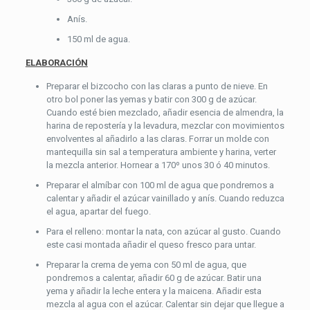
Anís.
150 ml de agua.
ELABORACIÓN
Preparar el bizcocho con las claras a punto de nieve. En
otro bol poner las yemas y batir con 300 g de azúcar.
Cuando esté bien mezclado, añadir esencia de almendra, la
harina de repostería y la levadura, mezclar con movimientos
envolventes al añadirlo a las claras. Forrar un molde con
mantequilla sin sal a temperatura ambiente y harina, verter
la mezcla anterior. Hornear a 170º unos 30 ó 40 minutos.
Preparar el almíbar con 100 ml de agua que pondremos a
calentar y añadir el azúcar vainillado y anís. Cuando reduzca
el agua, apartar del fuego.
Para el relleno: montar la nata, con azúcar al gusto. Cuando
este casi montada añadir el queso fresco para untar.
Preparar la crema de yema con 50 ml de agua, que
pondremos a calentar, añadir 60 g de azúcar. Batir una
yema y añadir la leche entera y la maicena. Añadir esta
mezcla al agua con el azúcar. Calentar sin dejar que llegue a