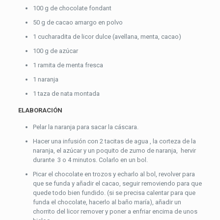
100 g de chocolate fondant
50 g de cacao amargo en polvo
1 cucharadita de licor dulce (avellana, menta, cacao)
100 g de azúcar
1 ramita de menta fresca
1 naranja
1 taza de nata montada
ELABORACIÓN
Pelar la naranja para sacar la cáscara.
Hacer una infusión con 2 tacitas de agua , la corteza de la
naranja, el azúcar y un poquito de zumo de naranja, hervir
durante 3 o 4 minutos. Colarlo en un bol.
Picar el chocolate en trozos y echarlo al bol, revolver para
que se funda y añadir el cacao, seguir removiendo para que
quede todo bien fundido. (si se precisa calentar para que
funda el chocolate, hacerlo al baño maría), añadir un
chorrito del licor remover y poner a enfriar encima de unos