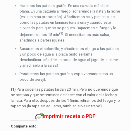
Haremos las patatas gratén. En una cazuela más bien
plana. En una cazuela al fuego, echaremos la nata y la leche
(en la misma proporción). Añadiremos sal y pimienta, asi
como las patatas en láminas (una a una y cuando este
hirviendo para que no se peguen. Bajaremos el fuego y lo
(1)
dejaremos unos 15 min
. Si necesitamos más salsa,
añadimos a partes iguales.
Sacaremos el solomillo, y añadiremos el jugo a las patatas,
y un poco de agua a la placa (esto se llama
desclasificar=añadirle un poco de agua al jugo de la carne
y añadirselo a la salsa)
Pondremos las patatas gratén y espolvoreamos con un
poco de perejil.
(1)
Para cocer las patatas tardan 20 min. Pero no queremos que
se rompan y que se terminen de hacer con el calor de la leche y
la nata. Para ello, después de los 1 5min. retiramos del fuego y lo
tapamos (la tapa sin agujeros, también sirve un trapo)
Imprimir receta o PDF
Comparte esto: