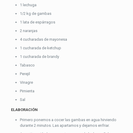
1 lechuga
1/2 kg de gambas
1 lata de espárragos
2 naranjas
4 cucharadas de mayonesa
1 cucharada de ketchup
1 cucharada de brandy
Tabasco
Perejil
Vinagre
Pimienta
Sal
ELABORACIÓN
Primero ponemos a cocer las gambas en agua hirviendo
durante 2 minutos. Las apartamos y dejamos enfriar.