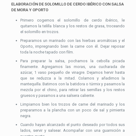
ELABORACIÓN DE SOLOMILLO DE CERDO IBÉRICO CON SALSA
DE MORA Y OPORTO
Primero cogemos el solomillo de cerdo ibérico, le
quitamos la telilla blanca y los restos de grasa, troceando
el solomillo en trozos.
Preparamos un marinado con las hierbas aromáticas y el
Oporto, impregnando bien la carne con él. Dejar reposar
toda la noche tapado con film.
Para preparar la salsa, pochamos la cebolla picada
finamente. Agregamos las moras, una cucharada de
azúcar, 1 vaso pequeño de vinagre. Dejamos hervir hasta
que se reduzca a la mitad. Colamos y añadimos la
mantequilla. Batimos con la batidora o túrmix y pasamos la
mezcla por el chino, para retirar las semillas y los restos
gruesos y pasamos a una salsera caliente.
Limpiamos bien los trozos de carne del marinado y los
preparamos a la plancha con un poco de sal y pimienta
negra.
Cuando hayan alcanzado el punto deseado por todos sus
lados, servir y salsear. Acompañar con una guarnición a