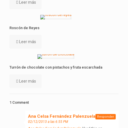
Leer más
Roscón de Reyes
Leer más
Turrón de chocolate con pistachos y fruta escarchada
Leer más
1 Comment
Ana Celsa Fernández Palenzuela
dice:
Responder
02/12/2013 a las 6:55 PM