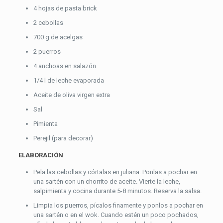
4 hojas de pasta brick
2 cebollas
700 g de acelgas
2 puerros
4 anchoas en salazón
1/4 l de leche evaporada
Aceite de oliva virgen extra
Sal
Pimienta
Perejil (para decorar)
ELABORACIÓN
Pela las cebollas y córtalas en juliana. Ponlas a pochar en
una sartén con un chorrito de aceite. Vierte la leche,
salpimienta y cocina durante 5-8 minutos. Reserva la salsa.
Limpia los puerros, pícalos finamente y ponlos a pochar en
una sartén o en el wok. Cuando estén un poco pochados,