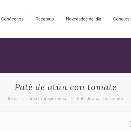
Conócenos
Recetario
Novedades del dia
Concurs
Paté de atún con tomate
Inicio
Crea tu propio menú
Paté de atún con tomate