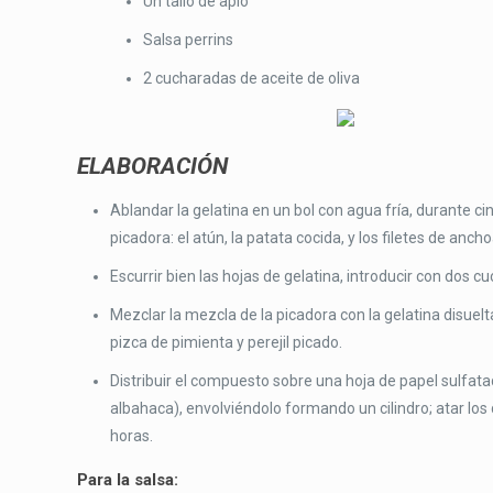
Un tallo de apio
Salsa perrins
2 cucharadas de aceite de oliva
ELABORACIÓN
Ablandar la gelatina en un bol con agua fría, durante ci
picadora: el atún, la patata cocida, y los filetes de an
Escurrir bien las hojas de gelatina, introducir con dos c
Mezclar la mezcla de la picadora con la gelatina disuelt
pizca de pimienta y perejil picado.
Distribuir el compuesto sobre una hoja de papel sulfat
albahaca), envolviéndolo formando un cilindro; atar los 
horas.
Para la salsa: