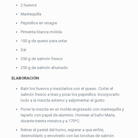
2 huevos
Mantequilla
Pepinillos en vinagre
Pimienta blanca molida
150 g de queso para untar
Sal
250 g de salmón fresco
250 g de salmón ahumado
ELABORACIÓN
Batir los huevos y mezclarlos con el queso. Cortar el
salmón fresco a tiras y picar los pepinillos. Incorporarlo
todo a la mezcla anterior y salpimentar al gusto.
Poner la mezcla en un molde engrasado con mantequilla y
taparlo con papel de aluminio. Hornear al baño María,
durante treinta minutos y a 170ºC.
Retirar el pastel del horno, esperar a que enfríe,
desmoldarlo y envolverlo con las lonchas de salmón