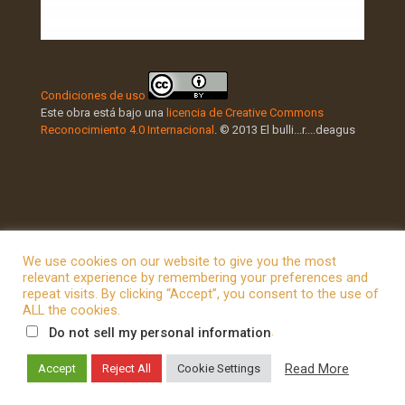
Condiciones de uso
Este obra está bajo una
licencia de Creative Commons
Reconocimiento 4.0 Internacional
. © 2013 El bulli...r....deagus
We use cookies on our website to give you the most
relevant experience by remembering your preferences and
repeat visits. By clicking “Accept”, you consent to the use of
© 2026 Betheme by
Muffin group
| All Rights Reserved |
ALL the cookies.
Powered by
WordPress
.
Do not sell my personal information
Read More
Accept
Reject All
Cookie Settings