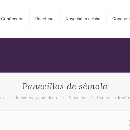
Conócenos
Recetario
Novedades del dia
Concurs
Panecillos de sémola
cio
Repostería y panadería
Panadería
Panecillos de sém