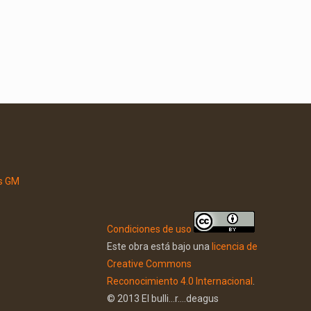
Condiciones de uso
Este obra está bajo una
licencia de
Creative Commons
Reconocimiento 4.0 Internacional
.
© 2013 El bulli...r....deagus