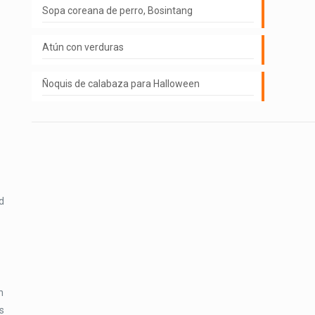
Sopa coreana de perro, Bosintang
Atún con verduras
Ñoquis de calabaza para Halloween
d
n
s