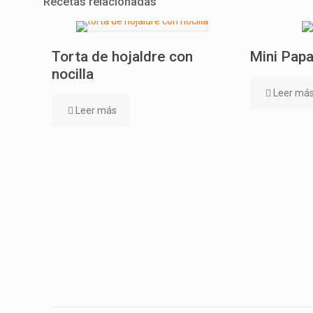
Recetas relacionadas
Torta de hojaldre con
Mini Papa
nocilla
Leer má
Leer más