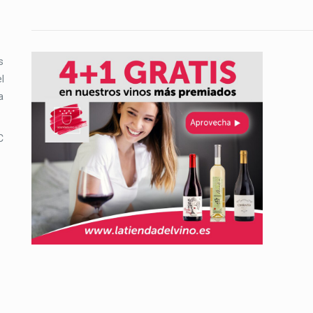
s
l
a
C