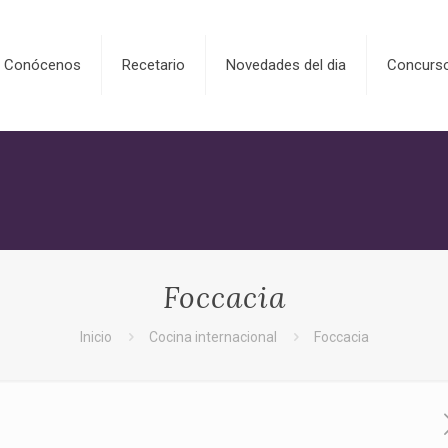
Conócenos
Recetario
Novedades del dia
Concurs
Foccacia
Inicio
Cocina internacional
Foccacia