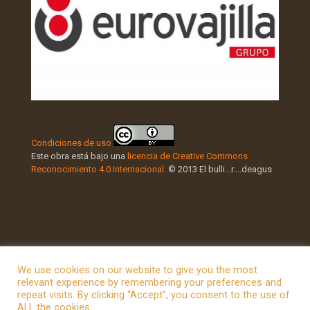
Condiciones de uso
Este obra está bajo una
licencia de Creative Commons
Reconocimiento 4.0 Internacional
. © 2013 El bulli...r....deagus
We use cookies on our website to give you the most
relevant experience by remembering your preferences and
repeat visits. By clicking “Accept”, you consent to the use of
© 2026 Betheme by
Muffin group
| All Rights Reserved |
ALL the cookies.