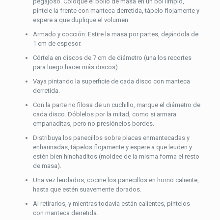
pegajoso. Coloque el bollo de masa en un bol limpio,
píntele la frente con manteca derretida, tápelo flojamente y
espere a que duplique el volumen.
Armado y cocción: Estire la masa por partes, dejándola de
1 cm de espesor.
Córtela en discos de 7 cm de diámetro (una los recortes
para luego hacer más discos).
Vaya pintando la superficie de cada disco con manteca
derretida.
Con la parte no filosa de un cuchillo, marque el diámetro de
cada disco. Dóblelos por la mitad, como si armara
empanaditas, pero no presiónelos bordes.
Distribuya los panecillos sobre placas enmantecadas y
enharinadas, tápelos flojamente y espere a que leuden y
estén bien hinchaditos (moldee de la misma forma el resto
de masa).
Una vez leudados, cocine los panecillos en horno caliente,
hasta que estén suavemente dorados.
Al retirarlos, y mientras todavía están calientes, píntelos
con manteca derretida.