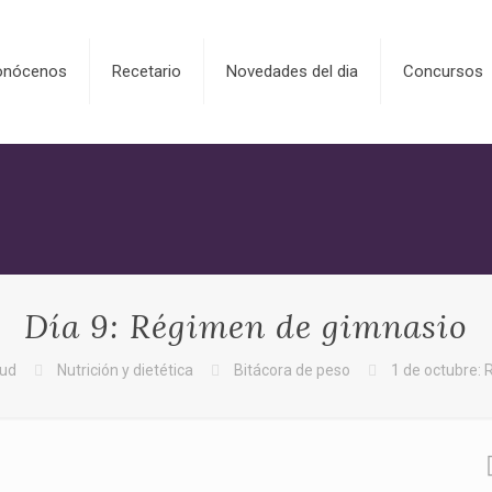
onócenos
Recetario
Novedades del dia
Concursos
Día 9: Régimen de gimnasio
lud
Nutrición y dietética
Bitácora de peso
1 de octubre: