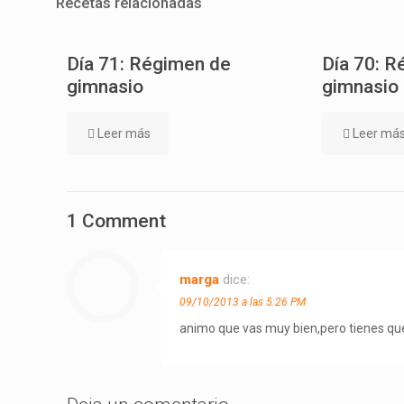
Recetas relacionadas
Día 71: Régimen de
Día 70: R
gimnasio
gimnasio
Leer más
Leer má
1 Comment
marga
dice:
09/10/2013 a las 5:26 PM
animo que vas muy bien,pero tienes que