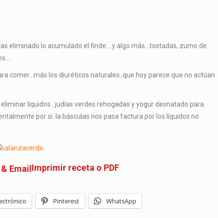
ías eliminado lo acumulado el finde….y algo más…tostadas, zumo de
es….
para comer…más los diuréticos naturales..que hoy parece que no actúan
sin eliminar líquidos…judías verdes rehogadas y yogur desnatado para
almente por si..la básculas nos pasa factura por los líquidos no
Imprimir receta o PDF
ectrónico
Pinterest
WhatsApp