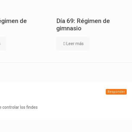
égimen de
Día 69: Régimen de
gimnasio
s
Leer más
Responder
 controlar los findes