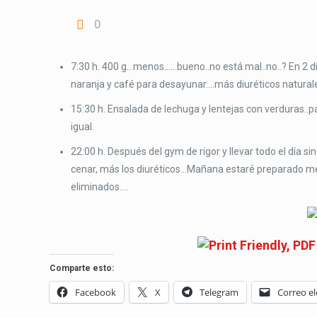
0
7:30 h. 400 g…menos……bueno..no está mal..no..? En 2 d
naranja y café para desayunar….más diuréticos natural
15:30 h. Ensalada de lechuga y lentejas con verduras..
igual.
22:00 h. Después del gym de rigor y llevar todo el día 
cenar, más los diuréticos…Mañana estaré preparado ment
eliminados….
Comparte esto:
Facebook
X
Telegram
Correo el